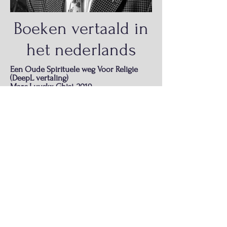
Boeken vertaald in
het nederlands
Een Oude Spirituele weg Voor Religie
(DeepL vertaling)
Marc Luyckx Ghisi, 2019
Ik ben momenteel op zoek naar een uitgever voor dit
boek, neem contact met mij op als u geïnteresseerd
bent.
De Nieuwe Wereld is Bijna Klaar
,
Marc
Luyckx Ghisi, 2015
Vertaling : Marlene Germis, 2022
Voordracht in het Nederlands