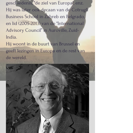
geschiedenis, "de ziel van Europa", enz.
Hij was later ook decaan van de Cotrugli
Business School in Zabreb en Belgrado,
en lid
(2005-2013)
van de “International
Advisory Council” in Auroville, Zuid-
India.
Hij woont in de buurt van Brussel en
geeft lezingen in Europa en de rest van
de wereld.