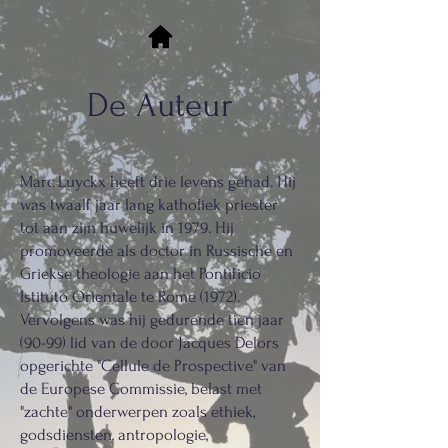
De Auteur
Marc Luyckx heeft drie levens gehad. Hij
was twaalf jaar lang katholiek priester
tot aan zijn huwelijk in 1979. Hij
promoveerde als doctor in Russische en
Griekse theologie aan het Pontificio
Istituto Orientale te Rome (1972).
Vervolgens was hij gedurende tien jaar
(90-99) lid van de door Jacques Delors
opgerichte "Cellule de Prospective" van
de Europese Commissie, belast met
"zachte" onderwerpen zoals ethiek,
godsdiensten, antropologie,